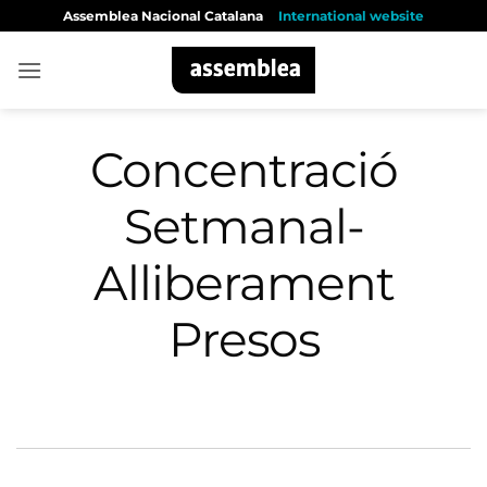
Skip
Assemblea Nacional Catalana
International website
to
content
Concentració
Setmanal-
Alliberament
Presos