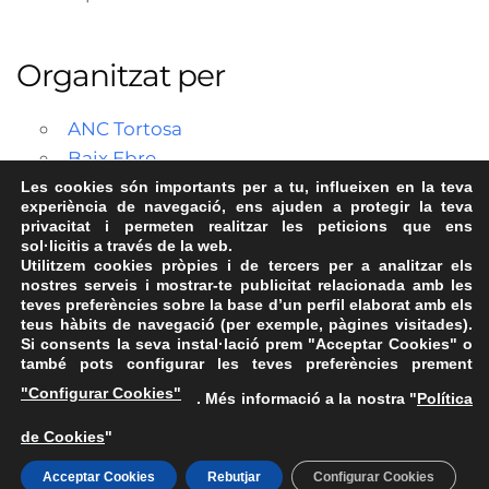
Organitzat per
ANC Tortosa
Baix Ebre
Les cookies són importants per a tu, influeixen en la teva
experiència de navegació, ens ajuden a protegir la teva
privacitat i permeten realitzar les peticions que ens
sol·licitis a través de la web.
Utilitzem cookies pròpies i de tercers per a analitzar els
nostres serveis i mostrar-te publicitat relacionada amb les
teves preferències sobre la base d’un perfil elaborat amb els
teus hàbits de navegació (per exemple, pàgines visitades).
Si consents la seva instal·lació prem "Acceptar Cookies" o
també pots configurar les teves preferències prement
Avís Legal
·
Política de Privacitat
·
Política de Cookies
·
"Configurar Cookies"
. Més informació a la nostra "
Política
FAQs
de Cookies
"
ASSEMBLEA NACIONAL CATALANA
Carrer de la Marina, 315, 08025 Barcelona · 93 347 17 14
Acceptar Cookies
Rebutjar
Configurar Cookies