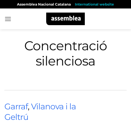
Skip
Assemblea Nacional Catalana
International website
to
content
Concentració
silenciosa
Garraf
,
Vilanova i la
Geltrú