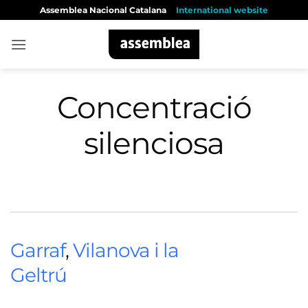
Skip
Assemblea Nacional Catalana
International website
to
content
Concentració
silenciosa
Garraf
,
Vilanova i la
Geltrú