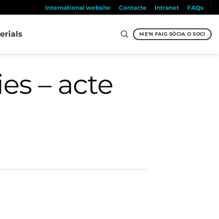
International website
Contacte
Intranet
FAQs
erials
ME'N FAIG SÒCIA O SOCI
es – acte