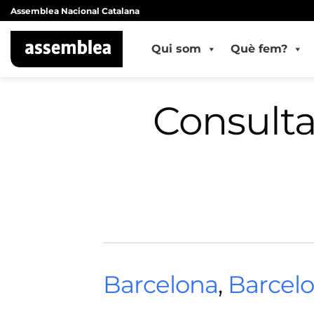
Skip
Assemblea Nacional Catalana
to
content
Qui som
Què fem?
Consulta
Barcelona
,
Barcel