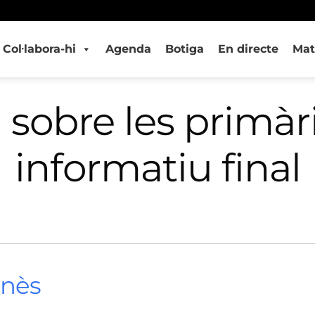
Col·labora-hi
Agenda
Botiga
En directe
Mat
 sobre les primàri
informatiu final
onès