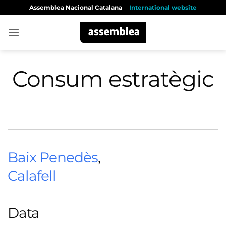
Skip
Assemblea Nacional Catalana
International website
to
content
Consum estratègic
Baix Penedès
,
Calafell
Data