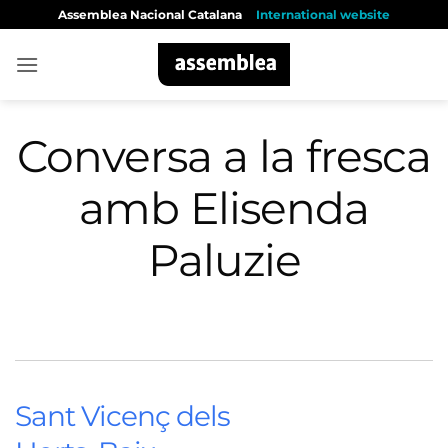
Skip
Assemblea Nacional Catalana
International website
to
content
Conversa a la fresca
amb Elisenda
Paluzie
Sant Vicenç dels