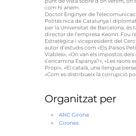
punt de vista sobre d’on venim, on
com hi anem.
Doctor Enginyer de Telecomunicacio
Politècnica de Catalunya i diploma
per la Universitat de Barcelona, és
director de l’empresa Keonn. Fou r
Estratègica i vicepresident del Cerc
autor d’estudis com «Els Països P
Viables», «On van els impostos dels 
s’encamina Espanya?», «Les raons e
Propi», «El català, una llengua pers
«Com es distribueix la corrupció pol
Organitzat per
ANC Girona
Gironès