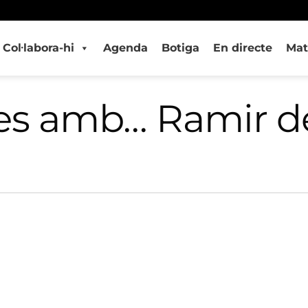
Col·labora-hi
Agenda
Botiga
En directe
Mat
es amb… Ramir de