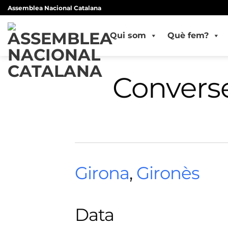
Skip
Assemblea Nacional Catalana
to
content
Qui som
Què fem?
Convers
Girona
,
Gironès
Data