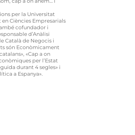
 som, cap a on anem… i
ns per la Universitat
t en Ciències Empresarials
 també cofundador i
esponsable d’Anàlisi
le Català de Negocis i
etits són Econòmicament
catalans», «Cap a on
conòmiques per l’Estat
eguida durant 4 segles» i
ítica a Espanya».