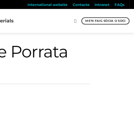
International website
Contacte
Intranet
FAQs
erials
ME'N FAIG SÒCIA O SOCI
 Porrata