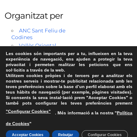
Organitzat per
ANC Sant Feliu de
Codines
Vallès Oriental
Les cookies són importants per a tu, influeixen en la teva
experiència de navegació, ens ajuden a protegir la teva
privacitat i permeten realitzar les peticions que ens
sol·licitis a través de la web.
Utilitzem cookies pròpies i de tercers per a analitzar els
nostres serveis i mostrar-te publicitat relacionada amb les
teves preferències sobre la base d’un perfil elaborat amb els
teus hàbits de navegació (per exemple, pàgines visitades).
Si consents la seva instal·lació prem "Acceptar Cookies" o
també pots configurar les teves preferències prement
Avís Legal
·
Política de Privacitat
·
Política de Cookies
·
"Configurar Cookies"
. Més informació a la nostra "
Política
FAQs
de Cookies
"
ASSEMBLEA NACIONAL CATALANA
Carrer de la Marina, 315, 08025 Barcelona · 93 347 17 14
Acceptar Cookies
Rebutjar
Configurar Cookies