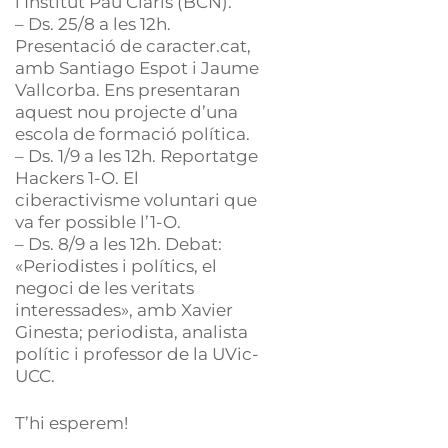
l’Institut Pau Claris (BCN).
– Ds. 25/8 a les 12h.
Presentació de caracter.cat,
amb Santiago Espot i Jaume
Vallcorba. Ens presentaran
aquest nou projecte d’una
escola de formació política.
– Ds. 1/9 a les 12h. Reportatge
Hackers 1-O. El
ciberactivisme voluntari que
va fer possible l’1-O.
– Ds. 8/9 a les 12h. Debat:
«Periodistes i polítics, el
negoci de les veritats
interessades», amb Xavier
Ginesta; periodista, analista
polític i professor de la UVic-
UCC.
T’hi esperem!