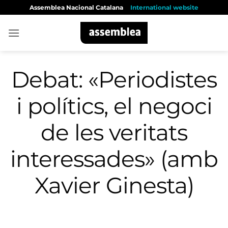
Skip
Assemblea Nacional Catalana
International website
to
content
Debat: «Periodistes
i polítics, el negoci
de les veritats
interessades» (amb
Xavier Ginesta)