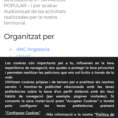
POPULAR – i per acabar
Audiovisual de les activitats
realitzades per la nostra
territorial.
Organitzat per
ANC Anglesola
Urgell
Les cookies són importants per a tu, influeixen en la teva
experiència de navegació, ens ajuden a protegir la teva privacitat
i permeten realitzar les peticions que ens sol·licitis a través de la
web.
Utilitzem cookies pròpies i de tercers per a analitzar els nostres
serveis i mostrar-te publicitat relacionada amb les teves
preferències sobre la base d’un perfil elaborat amb els teus
hàbits de navegació (per exemple, pàgines visitades). Si
consents la seva instal·lació prem "Acceptar Cookies" o també
pots configurar les teves preferències prement
Avís Legal
·
Política de Privacitat
·
Política de Cookies
·
"Configurar Cookies"
. Més informació a la nostra "
Política de
FAQs