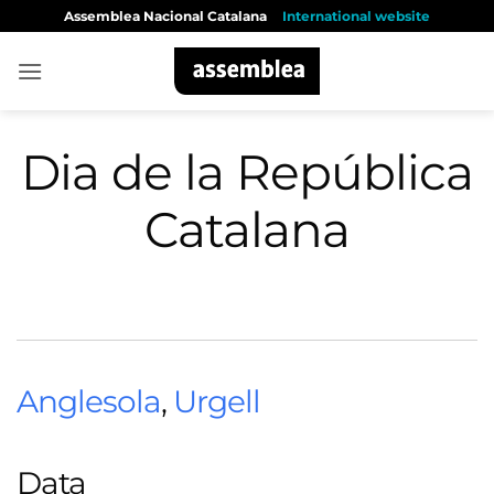
Skip
Assemblea Nacional Catalana
International website
to
content
Dia de la República
Catalana
Anglesola
,
Urgell
Data