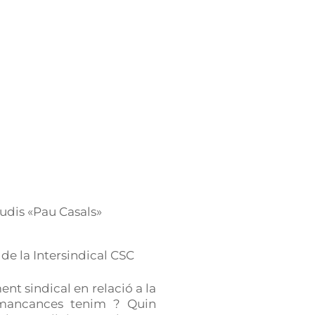
tudis «Pau Casals»
 de la Intersindical CSC
nt sindical en relació a la
 mancances tenim ? Quin