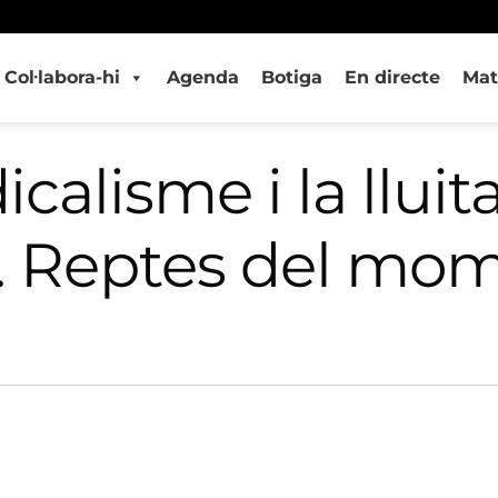
Col·labora-hi
Agenda
Botiga
En directe
Mat
icalisme i la lluit
. Reptes del mom