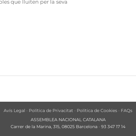
es que lluiten per la seva
Avís Legal
·
Política de Privacitat
·
Política de Cookies
·
FAQs
ASSEMBLEA NACIONAL CATALANA
Carrer de la Marina, 315, 08025 Barcelona · 93 347 17 14