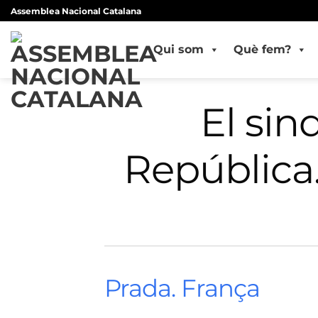
Skip
Assemblea Nacional Catalana
to
content
Qui som
Què fem?
El sind
República
Prada. França