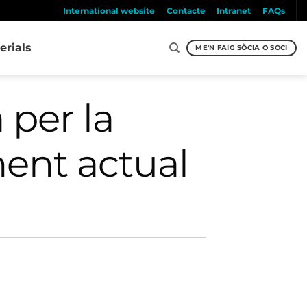
International website
Contacte
Intranet
FAQs
erials
ME'N FAIG SÒCIA O SOCI
a per la
ent actual