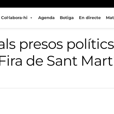
Col·labora-hi
Agenda
Botiga
En directe
Mat
ls presos polític
Fira de Sant Mart