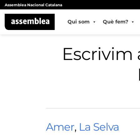
Skip
Assemblea Nacional Catalana
to
content
Qui som
Què fem?
Escrivim a
Amer
,
La Selva