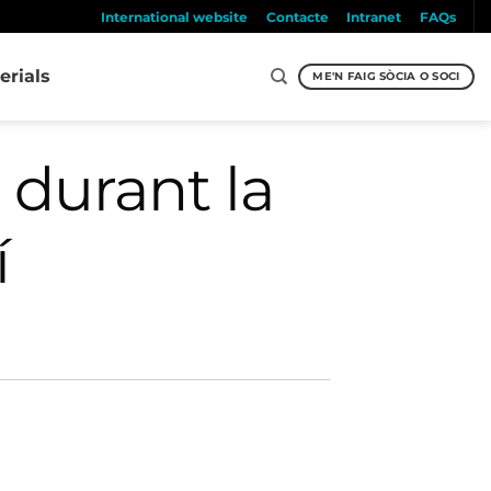
International website
Contacte
Intranet
FAQs
erials
ME'N FAIG SÒCIA O SOCI
s durant la
í