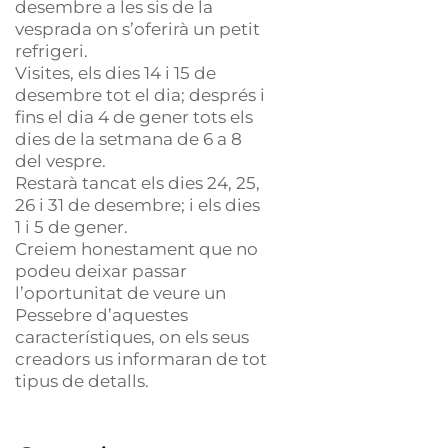
desembre
a les sis de la
vesprada on s’oferirà un petit
refrigeri.
Visites, els dies 14 i
15 de
desembre
tot el dia; després i
fins el dia
4 de gener
tots els
dies de la setmana de 6 a 8
del vespre.
Restarà tancat els dies 24, 25,
26 i
31 de desembre
; i els dies
1 i
5 de gener
.
Creiem honestament que no
podeu deixar passar
l’oportunitat de veure un
Pessebre d’aquestes
característiques, on els seus
creadors us informaran de tot
tipus de detalls.