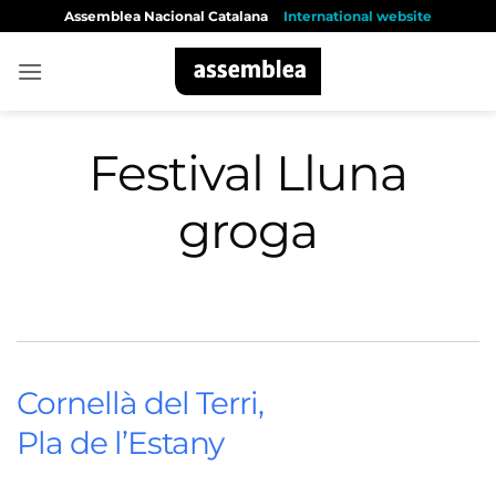
Skip
Assemblea Nacional Catalana
International website
to
content
Festival Lluna
groga
Cornellà del Terri,
Pla de l’Estany