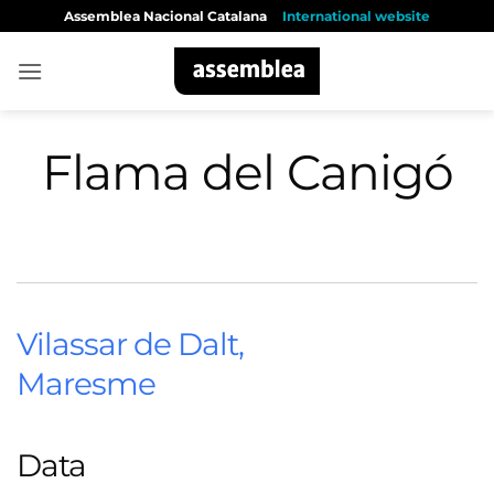
Skip
Assemblea Nacional Catalana
International website
to
content
Flama del Canigó
Vilassar de Dalt,
Maresme
Data