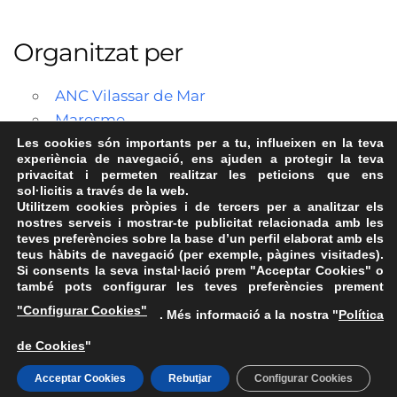
Organitzat per
ANC Vilassar de Mar
Maresme
Les cookies són importants per a tu, influeixen en la teva
experiència de navegació, ens ajuden a protegir la teva
privacitat i permeten realitzar les peticions que ens
sol·licitis a través de la web.
Utilitzem cookies pròpies i de tercers per a analitzar els
nostres serveis i mostrar-te publicitat relacionada amb les
teves preferències sobre la base d’un perfil elaborat amb els
teus hàbits de navegació (per exemple, pàgines visitades).
Si consents la seva instal·lació prem "Acceptar Cookies" o
també pots configurar les teves preferències prement
Avís Legal
·
Política de Privacitat
·
Política de Cookies
·
"Configurar Cookies"
. Més informació a la nostra "
Política
FAQs
de Cookies
"
ASSEMBLEA NACIONAL CATALANA
Carrer de la Marina, 315, 08025 Barcelona · 93 347 17 14
Acceptar Cookies
Rebutjar
Configurar Cookies