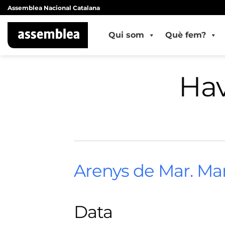
Skip
Assemblea Nacional Catalana
to
content
Qui som
Què fem?
Hav
Arenys de Mar. M
Data