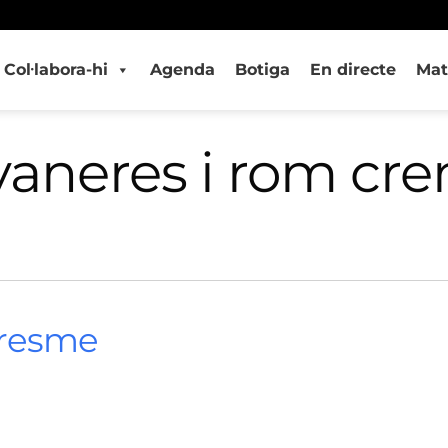
Col·labora-hi
Agenda
Botiga
En directe
Mat
aneres i rom cr
aresme