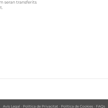
 seran transferits
t.
Avís Legal
·
Política de Privacitat
·
Política de Cookies
·
FAQs