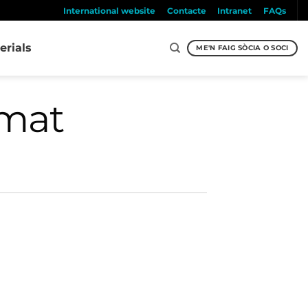
International website
Contacte
Intranet
FAQs
erials
ME'N FAIG SÒCIA O SOCI
emat