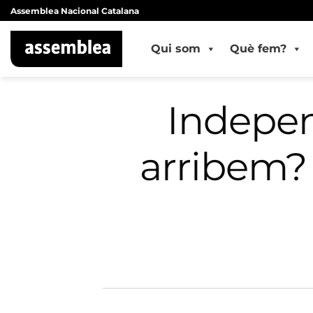
Skip
Assemblea Nacional Catalana
to
content
Qui som
Què fem?
Indepen
arribem?