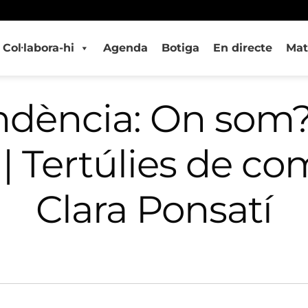
Col·labora-hi
Agenda
Botiga
En directe
Mat
dència: On som
 | Tertúlies de c
Clara Ponsatí