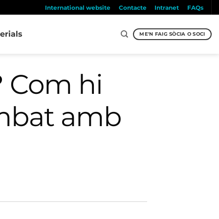
International website
Contacte
Intranet
FAQs
erials
ME'N FAIG SÒCIA O SOCI
? Com hi
ombat amb