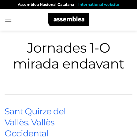
Skip
Assemblea Nacional Catalana
International website
to
content
Jornades 1-O
mirada endavant
Sant Quirze del
Vallès. Vallès
Occidental