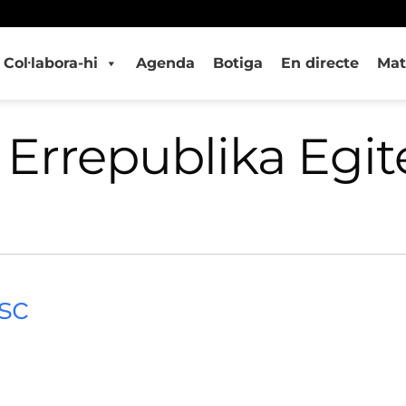
Col·labora-hi
Agenda
Botiga
En directe
Mat
 Errepublika Egit
sc