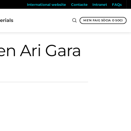
International website
Contacte
Intranet
FAQs
erials
ME'N FAIG SÒCIA O SOCI
en Ari Gara