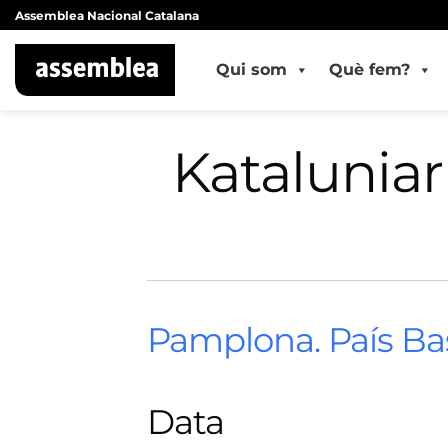
Skip
Assemblea Nacional Catalana
to
content
Qui som
Què fem?
Kataluniar
Pamplona. País Ba
Data