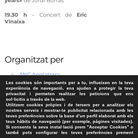
years»
de Jordi Borràs
19.30 h
– Concert de
Eric
Vinaixa
Organitzat per
ANC Anglaterra
Les cookies són importants per a tu, influeixen en la teva
experiència de navegació, ens ajuden a protegir la teva
privacitat i permeten realitzar les peticions que ens
sol·licitis a través de la web.
Utilitzem cookies pròpies i de tercers per a analitzar els
nostres serveis i mostrar-te publicitat relacionada amb les
teves preferències sobre la base d’un perfil elaborat amb els
teus hàbits de navegació (per exemple, pàgines visitades).
Si consents la seva instal·lació prem "Acceptar Cookies" o
també pots configurar les teves preferències prement
Avís Legal
·
Política de Privacitat
·
Política de Cookies
·