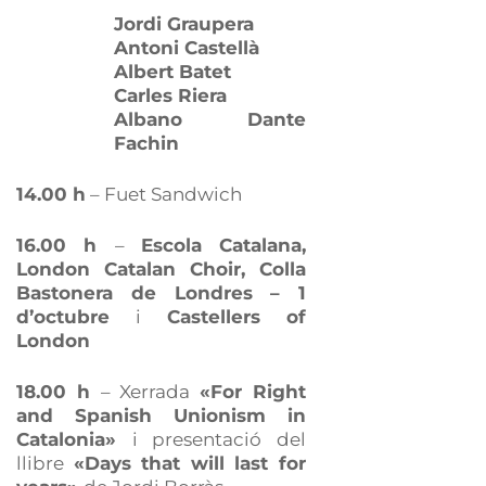
Jordi Graupera
Antoni Castellà
Albert Batet
Carles Riera
Albano Dante
Fachin
14.00 h
– Fuet Sandwich
16.00 h
–
Escola Catalana,
London Catalan Choir, Colla
Bastonera de Londres – 1
d’octubre
i
Castellers of
London
18.00 h
– Xerrada
«For Right
and Spanish Unionism in
Catalonia»
i presentació del
llibre
«Days that will last for