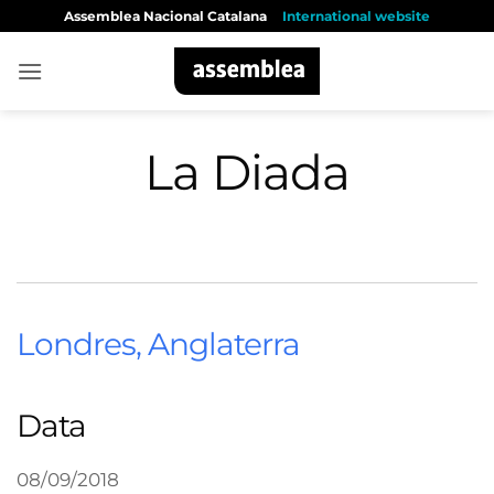
Skip
Assemblea Nacional Catalana
International website
to
content
La Diada
Londres, Anglaterra
Data
08/09/2018