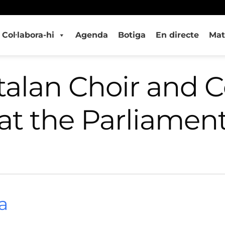
Col·labora-hi
Agenda
Botiga
En directe
Mat
alan Choir and C
at the Parliamen
a