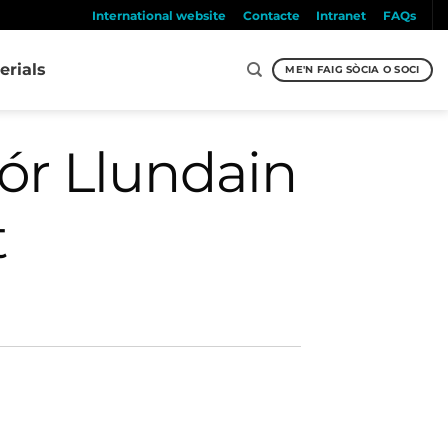
International website
Contacte
Intranet
FAQs
erials
ME'N FAIG SÒCIA O SOCI
ór Llundain
t