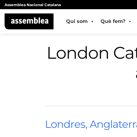
Skip
Assemblea Nacional Catalana
to
content
Qui som
Què fem?
London Cat
Londres, Anglaterr