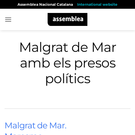
Skip
Assemblea Nacional Catalana
International website
to
content
Malgrat de Mar
amb els presos
polítics
Malgrat de Mar.