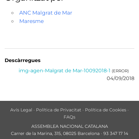
ANC Malgrat de Mar
Maresme
Descàrregues
img-agen-Malgrat de Mar-10092018-1
(ERROR)
04/09/2018
Avís Legal
·
Política de Privacitat
·
Política de Cookies
·
FAQs
ASSEMBLEA NACIONAL CATALANA
Carrer de la Marina, 315, 08025 Barcelona · 93 347 17 14