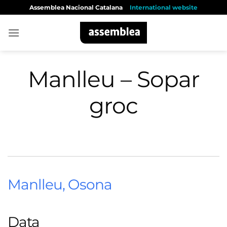
Skip
Assemblea Nacional Catalana
International website
to
content
Manlleu – Sopar
groc
Manlleu, Osona
Data