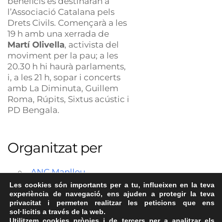
beneficis es destinaran a
l’Associació Catalana pels
Drets Civils. Començarà a les
19 h amb una xerrada de
Martí Olivella
, activista del
moviment per la pau; a les
20.30 h hi haurà parlaments,
i, a les 21 h, sopar i concerts
amb La Diminuta, Guillem
Roma, Rúpits, Sixtus acústic i
PD Bengala.
Organitzat per
ANC Manlleu
Les cookies són importants per a tu, influeixen en la teva
experiència de navegació, ens ajuden a protegir la teva
privacitat i permeten realitzar les peticions que ens
sol·licitis a través de la web.
Utilitzem cookies pròpies i de tercers per a analitzar els