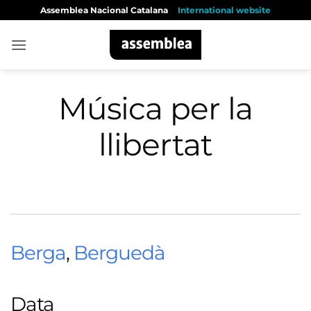
Skip
Assemblea Nacional Catalana
International website
to
content
Música per la
llibertat
Berga
,
Berguedà
Data