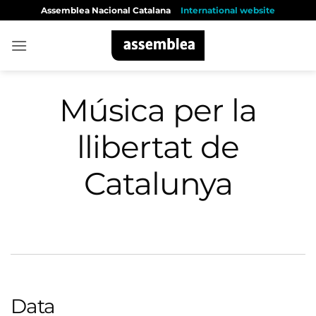
Skip
Assemblea Nacional Catalana
International website
to
content
Música per la
llibertat de
Catalunya
Data