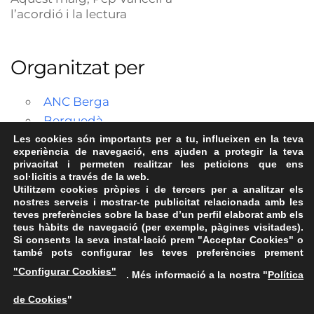
l’acordió i la lectura
Organitzat per
ANC Berga
Berguedà
Les cookies són importants per a tu, influeixen en la teva
experiència de navegació, ens ajuden a protegir la teva
privacitat i permeten realitzar les peticions que ens
sol·licitis a través de la web.
Utilitzem cookies pròpies i de tercers per a analitzar els
nostres serveis i mostrar-te publicitat relacionada amb les
teves preferències sobre la base d’un perfil elaborat amb els
teus hàbits de navegació (per exemple, pàgines visitades).
Si consents la seva instal·lació prem "Acceptar Cookies" o
també pots configurar les teves preferències prement
Avís Legal
·
Política de Privacitat
·
Política de Cookies
·
"Configurar Cookies"
. Més informació a la nostra "
Política
FAQs
de Cookies
"
ASSEMBLEA NACIONAL CATALANA