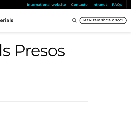
International website
Contacte
Intranet
FAQs
erials
ME'N FAIG SÒCIA O SOCI
ls Presos