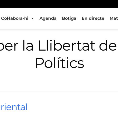
Col·labora-hi
Agenda
Botiga
En directe
Mat
er la Llibertat de
Polítics
riental