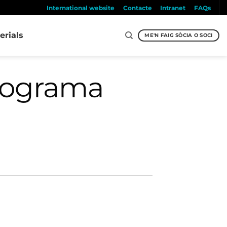
International website
Contacte
Intranet
FAQs
erials
ME'N FAIG SÒCIA O SOCI
programa