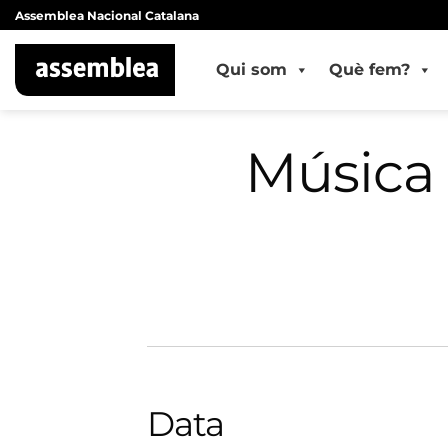
Skip
Assemblea Nacional Catalana
to
content
Qui som
Què fem?
Música 
Data