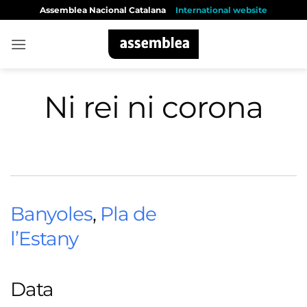
Skip
Assemblea Nacional Catalana
International website
to
content
Ni rei ni corona
Banyoles
,
Pla de
l’Estany
Data