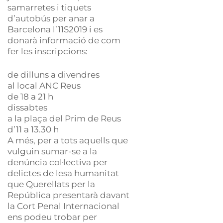
samarretes i tiquets
d’autobús per anar a
Barcelona l’11S2019 i es
donarà informació de com
fer les inscripcions:
de dilluns a divendres
al local ANC Reus
de 18 a 21 h
dissabtes
a la plaça del Prim de Reus
d’11 a 13.30 h
A més, per a tots aquells que
vulguin sumar-se a la
denúncia col·lectiva per
delictes de lesa humanitat
que Querellats per la
República presentarà davant
la Cort Penal Internacional
ens podeu trobar per