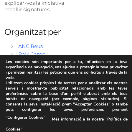
explicar-vos la iniciativa i
recollir signatures
Organitzat per
ANC Reus
Baix Camp
Les cookies són importants per a tu, influeixen en la teva
experiència de navegació, ens ajuden a protegir la teva privacitat
i permeten realitzar les peticions que ens sol·licitis a través de la
web.
Utilitzem cookies pròpies i de tercers per a analitzar els nostres
serveis i mostrar-te publicitat relacionada amb les teves
preferències sobre la base d’un perfil elaborat amb els teus
hàbits de navegació (per exemple, pàgines visitades). Si
consents la seva instal·lació prem "Acceptar Cookies" o també
pots configurar les teves preferències prement
Avís Legal
·
Política de Privacitat
·
Política de Cookies
·
"Configurar Cookies"
. Més informació a la nostra "
Política de
FAQs
Cookies
"
ASSEMBLEA NACIONAL CATALANA