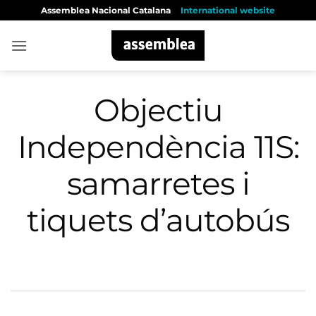
Skip
Assemblea Nacional Catalana
International website
to
content
Objectiu
Independència 11S:
samarretes i
tiquets d’autobús