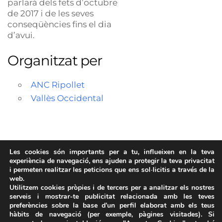
parlarà dels fets d’octubre
de 2017 i de les seves
conseqüències fins el dia
d’avui.
Organitzat per
ANC Ripollet
Vallès Occidental
Les cookies són importants per a tu, influeixen en la teva
Descàrregues
experiència de navegació, ens ajuden a protegir la teva privacitat
i permeten realitzar les peticions que ens sol·licitis a través de la
img_agen_08042019_ripollet
web.
(ERROR)
Utilitzem cookies pròpies i de tercers per a analitzar els nostres
27/03/2019
serveis i mostrar-te publicitat relacionada amb les teves
preferències sobre la base d’un perfil elaborat amb els teus
hàbits de navegació (per exemple, pàgines visitades). Si