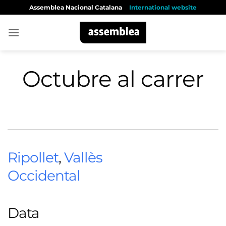
Skip
Assemblea Nacional Catalana
International website
to
content
Octubre al carrer
Ripollet
,
Vallès
Occidental
Data