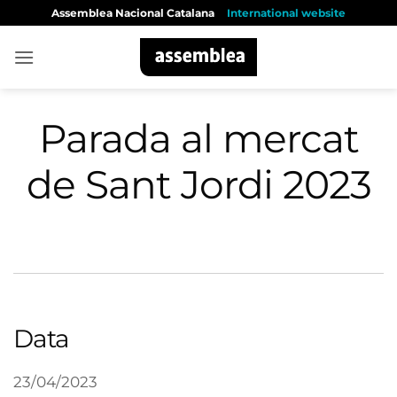
Skip
Assemblea Nacional Catalana
International website
to
content
Parada al mercat
de Sant Jordi 2023
Data
23/04/2023