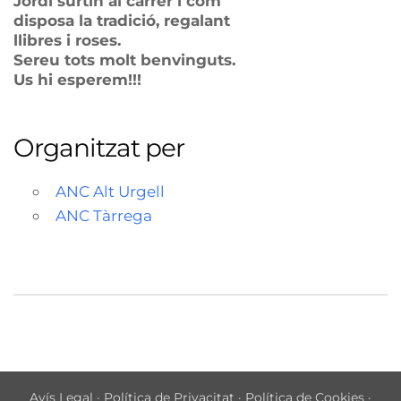
Jordi surtin al carrer i com
disposa la tradició, regalant
llibres i roses.
Sereu tots molt benvinguts.
Us hi esperem!!!
Organitzat per
ANC Alt Urgell
ANC Tàrrega
Avís Legal
·
Política de Privacitat
·
Política de Cookies
·