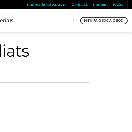
International website
Contacte
Intranet
FAQs
erials
ME'N FAIG SÒCIA O SOCI
iats