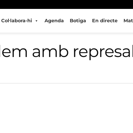
Col·labora-hi
Agenda
Botiga
En directe
Mat
lem amb represal