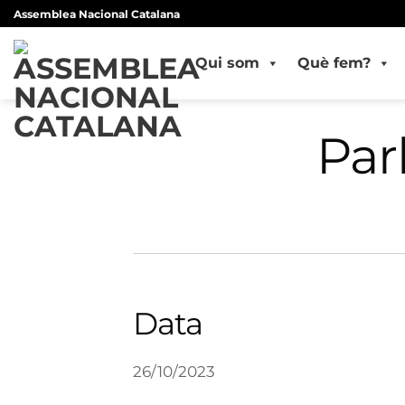
Skip
Assemblea Nacional Catalana
to
content
Qui som
Què fem?
Par
Data
26/10/2023