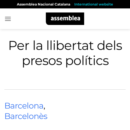
Skip
Assemblea Nacional Catalana
International website
to
content
Per la llibertat dels
presos polítics
Barcelona
,
Barcelonès