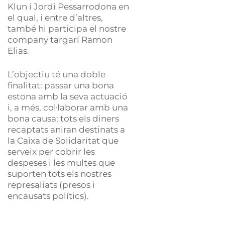
Klun i Jordi Pessarrodona en
el qual, i entre d’altres,
també hi participa el nostre
company targarí Ramon
Elias.
L’objectiu té una doble
finalitat: passar una bona
estona amb la seva actuació
i, a més, col·laborar amb una
bona causa: tots els diners
recaptats aniran destinats a
la Caixa de Solidaritat que
serveix per cobrir les
despeses i les multes que
suporten tots els nostres
represaliats (presos i
encausats polítics).