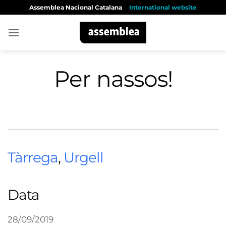
Skip
Assemblea Nacional Catalana
International website
to
content
Per nassos!
Tàrrega
,
Urgell
Data
28/09/2019