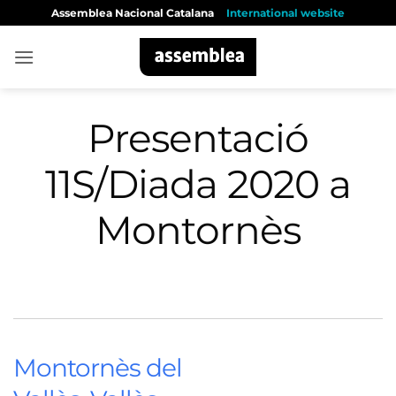
Skip
Assemblea Nacional Catalana
International website
to
content
Presentació
11S/Diada 2020 a
Montornès
Montornès del