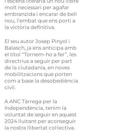
l’escena literària un nou llibre
molt necessari per agafar
embranzida i encarar de bell
nou, l’embat que ens porti a
la victòria definitiva.
El seu autor Josep Pinyol i
Balasch, ja ens anticipa amb
el títol “Tornem-ho a fer”, les
directrius a seguir per part
de la ciutadania, en noves
mobilitzacions que porten
com a base la desobediència
civil.
A ANC Tàrrega per la
Independència, tenim la
voluntat de seguir en aquest
2024 lluitant per aconseguir
la nostra llibertat col·lectiva.