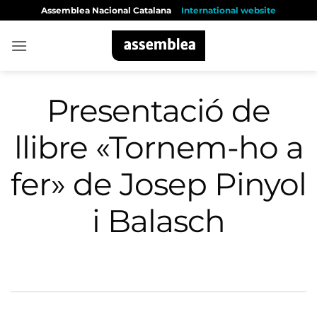
Skip
Assemblea Nacional Catalana
International website
to
content
Presentació de
llibre «Tornem-ho a
fer» de Josep Pinyol
i Balasch