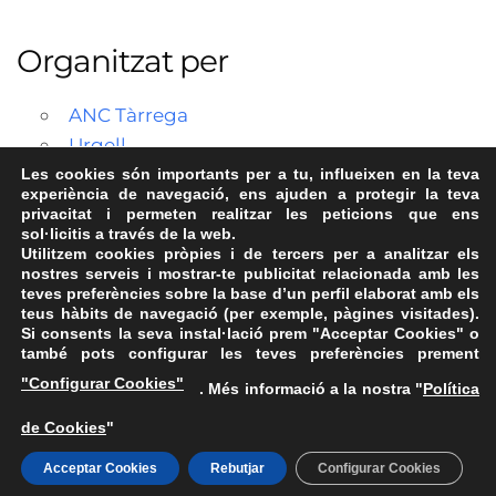
Organitzat per
ANC Tàrrega
Urgell
Les cookies són importants per a tu, influeixen en la teva
experiència de navegació, ens ajuden a protegir la teva
privacitat i permeten realitzar les peticions que ens
sol·licitis a través de la web.
Utilitzem cookies pròpies i de tercers per a analitzar els
nostres serveis i mostrar-te publicitat relacionada amb les
teves preferències sobre la base d’un perfil elaborat amb els
teus hàbits de navegació (per exemple, pàgines visitades).
Si consents la seva instal·lació prem "Acceptar Cookies" o
també pots configurar les teves preferències prement
Avís Legal
·
Política de Privacitat
·
Política de Cookies
·
"Configurar Cookies"
. Més informació a la nostra "
Política
FAQs
de Cookies
"
ASSEMBLEA NACIONAL CATALANA
Carrer de la Marina, 315, 08025 Barcelona · 93 347 17 14
Acceptar Cookies
Rebutjar
Configurar Cookies