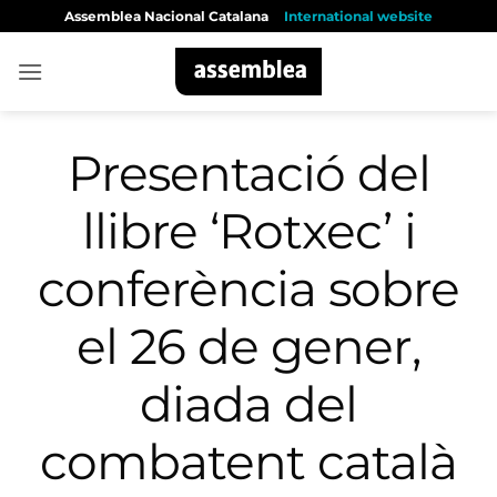
Skip
Assemblea Nacional Catalana
International website
to
content
Presentació del
llibre ‘Rotxec’ i
conferència sobre
el 26 de gener,
diada del
combatent català