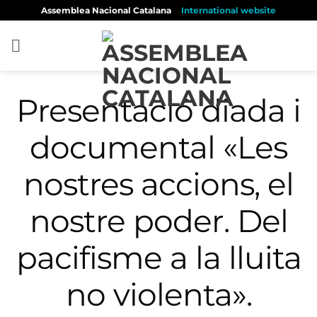
Skip
Assemblea Nacional Catalana
International website
to
content
Presentació diada i
documental «Les
nostres accions, el
nostre poder. Del
pacifisme a la lluita
no violenta».