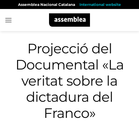
Skip
Assemblea Nacional Catalana
International website
to
content
Projecció del
Documental «La
veritat sobre la
dictadura del
Franco»