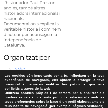
l’historiador Paul Preston
angles, també altres
historiadors internacionals i
nacionals.
Documental on s’explica la
veritable història i com hem
d’actuar per aconseguir la
independència de
Catalunya.
Organitzat per
Selva
Les cookies són importants per a tu, influeixen en la teva
experiència de navegació, ens ajuden a protegir la teva
privacitat i permeten realitzar les peticions que ens
sol·licitis a través de la web.
Utilitzem cookies pròpies i de tercers per a analitzar els
nostres serveis i mostrar-te publicitat relacionada amb les
teves preferències sobre la base d’un perfil elaborat amb els
teus hàbits de navegació (per exemple, pàgines visitades).