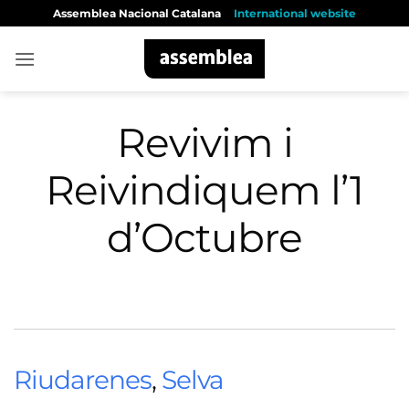
Skip
Assemblea Nacional Catalana
International website
to
content
Revivim i
Reivindiquem l’1
d’Octubre
Riudarenes
,
Selva