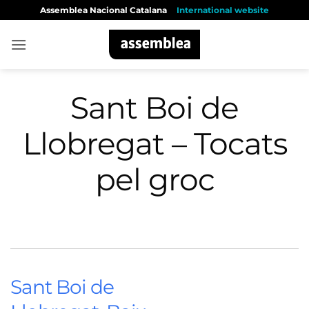
Skip
Assemblea Nacional Catalana
International website
to
content
Sant Boi de
Llobregat – Tocats
pel groc
Sant Boi de