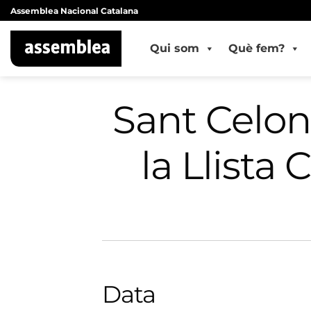
Skip
Assemblea Nacional Catalana
to
content
Qui som
Què fem?
Sant Celon
la Llista
Data