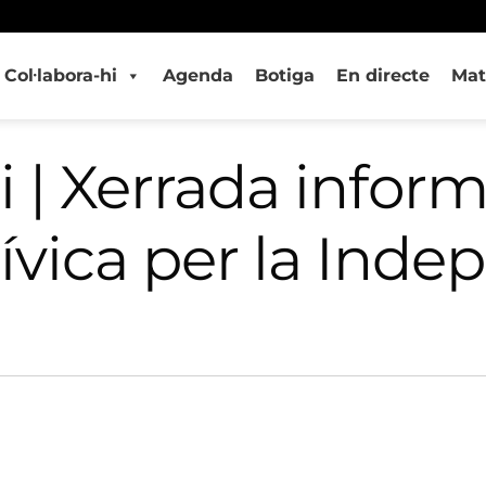
Col·labora-hi
Agenda
Botiga
En directe
Mat
i | Xerrada inform
 Cívica per la Ind