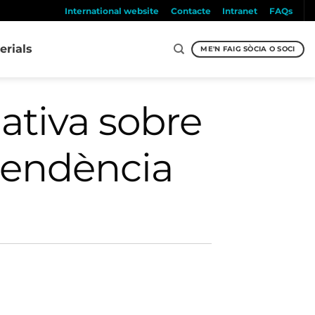
International website
Contacte
Intranet
FAQs
erials
ME'N FAIG SÒCIA O SOCI
ativa sobre
ependència