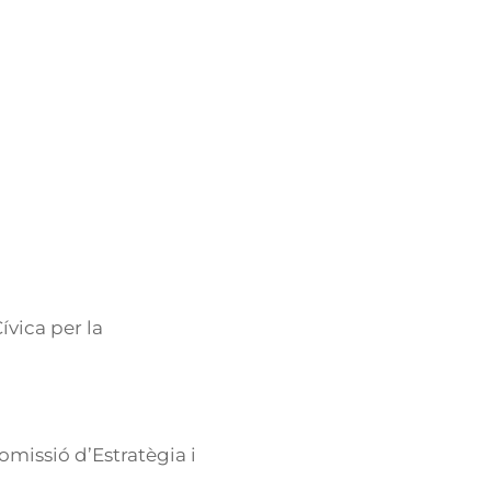
ívica per la
missió d’Estratègia i