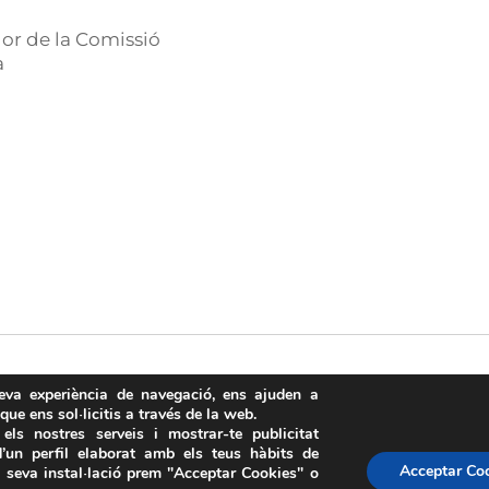
or de la Comissió
a
teva experiència de navegació, ens ajuden a
 que ens sol·licitis a través de la web.
els nostres serveis i mostrar-te publicitat
’un perfil elaborat amb els teus hàbits de
Avís Legal
·
Política de Privacitat
·
Política de Cookies
·
FAQs
Acceptar Co
a seva instal·lació prem "Acceptar Cookies" o