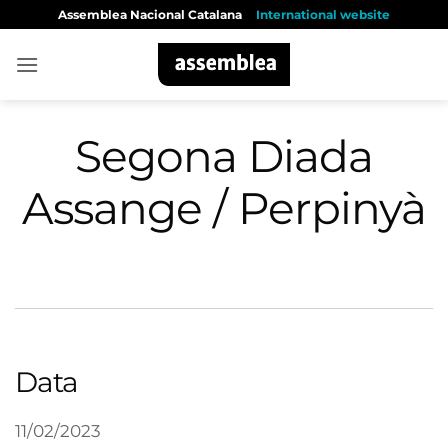
Skip
Assemblea Nacional Catalana
International website
to
content
Segona Diada
Assange / Perpinyà
Data
11/02/2023