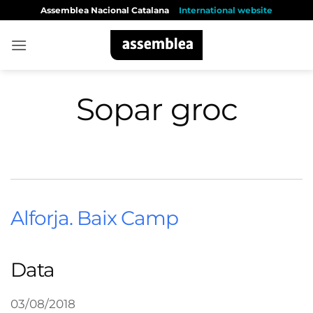
Skip
Assemblea Nacional Catalana
International website
to
content
Sopar groc
Alforja. Baix Camp
Data
03/08/2018