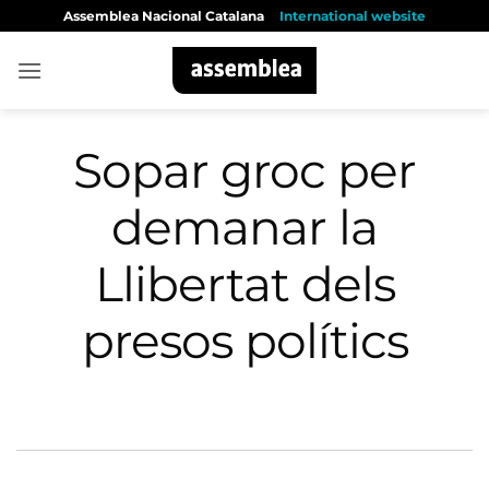
Skip
Assemblea Nacional Catalana
International website
to
content
Sopar groc per
demanar la
Llibertat dels
presos polítics