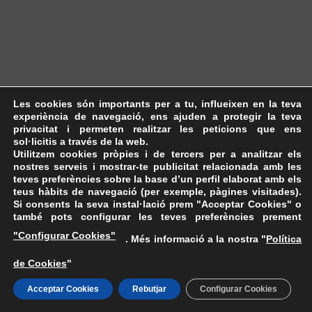
Les cookies són importants per a tu, influeixen en la teva
experiència de navegació, ens ajuden a protegir la teva
privacitat i permeten realitzar les peticions que ens
sol·licitis a través de la web.
Utilitzem cookies pròpies i de tercers per a analitzar els
nostres serveis i mostrar-te publicitat relacionada amb les
teves preferències sobre la base d’un perfil elaborat amb els
teus hàbits de navegació (per exemple, pàgines visitades).
Si consents la seva instal·lació prem "Acceptar Cookies" o
també pots configurar les teves preferències prement
"Configurar Cookies"
. Més informació a la nostra "
Política
de Cookies
"
Acceptar Cookies
Rebutjar
Configurar Cookies