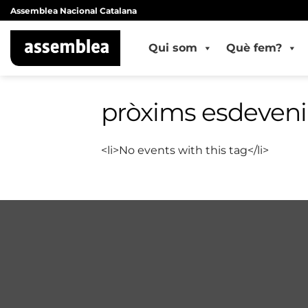
Skip
Assemblea Nacional Catalana
to
content
Qui som
Què fem?
pròxims esdeven
<li>No events with this tag</li>