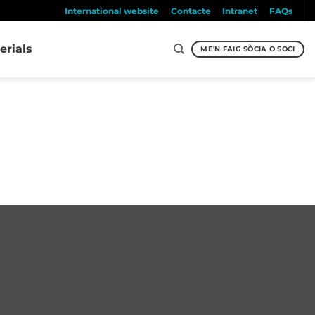
International website
Contacte
Intranet
FAQs
erials
ME'N FAIG SÒCIA O SOCI