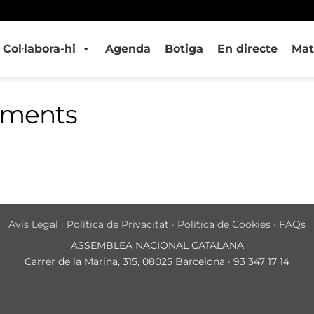
Col·labora-hi
Agenda
Botiga
En directe
Mat
iments
Avís Legal
·
Política de Privacitat
·
Política de Cookies
·
FAQs
ASSEMBLEA NACIONAL CATALANA
Carrer de la Marina, 315, 08025 Barcelona · 93 347 17 14