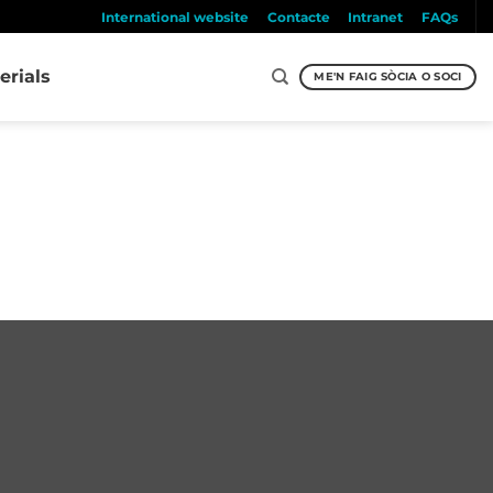
International website
Contacte
Intranet
FAQs
erials
ME'N FAIG SÒCIA O SOCI