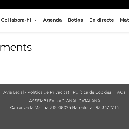
Col·labora-hi
Agenda
Botiga
En directe
Mat
iments
Avís Legal
·
Política de Privacitat
·
Política de Cookies
·
FAQs
ASSEMBLEA NACIONAL CATALANA
Carrer de la Marina, 315, 08025 Barcelona · 93 347 17 14