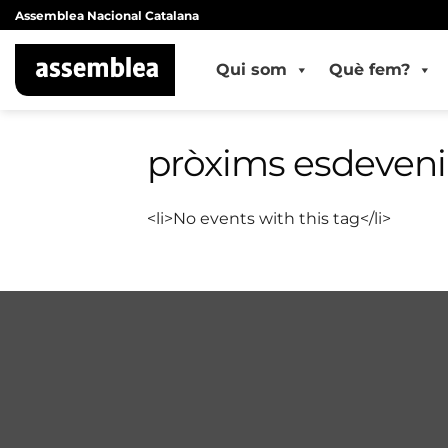
Skip
Assemblea Nacional Catalana
to
content
Qui som
Què fem?
pròxims esdeven
<li>No events with this tag</li>