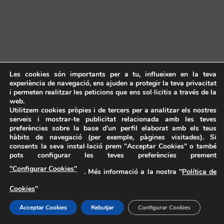
Les cookies són importants per a tu, influeixen en la teva
experiència de navegació, ens ajuden a protegir la teva privacitat
i permeten realitzar les peticions que ens sol·licitis a través de la
web.
Utilitzem cookies pròpies i de tercers per a analitzar els nostres
serveis i mostrar-te publicitat relacionada amb les teves
preferències sobre la base d’un perfil elaborat amb els teus
hàbits de navegació (per exemple, pàgines visitades). Si
consents la seva instal·lació prem "Acceptar Cookies" o també
pots configurar les teves preferències prement
"Configurar Cookies"
. Més informació a la nostra "
Política de
Cookies
"
Acceptar Cookies
Rebutjar
Configurar Cookies