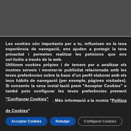
Les cookies són importants per a tu, influeixen en la teva
experiència de navegació, ens ajuden a protegir la teva
privacitat i permeten realitzar les peticions que ens
sol·licitis a través de la web.
Utilitzem cookies pròpies i de tercers per a analitzar els
nostres serveis i mostrar-te publicitat relacionada amb les
teves preferències sobre la base d’un perfil elaborat amb els
teus hàbits de navegació (per exemple, pàgines visitades).
Si consents la seva instal·lació prem "Acceptar Cookies" o
també pots configurar les teves preferències prement
"Configurar Cookies"
. Més informació a la nostra "
Política
de Cookies
"
Acceptar Cookies
Rebutjar
Configurar Cookies