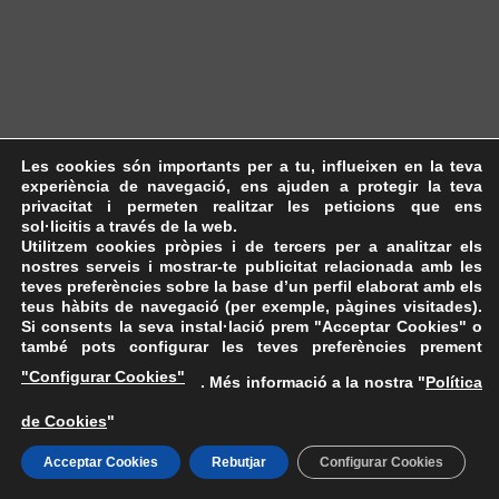
Les cookies són importants per a tu, influeixen en la teva
experiència de navegació, ens ajuden a protegir la teva
privacitat i permeten realitzar les peticions que ens
sol·licitis a través de la web.
Utilitzem cookies pròpies i de tercers per a analitzar els
nostres serveis i mostrar-te publicitat relacionada amb les
teves preferències sobre la base d’un perfil elaborat amb els
teus hàbits de navegació (per exemple, pàgines visitades).
Si consents la seva instal·lació prem "Acceptar Cookies" o
també pots configurar les teves preferències prement
"Configurar Cookies"
. Més informació a la nostra "
Política
de Cookies
"
Acceptar Cookies
Rebutjar
Configurar Cookies